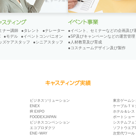
ミナー講師
●タレント
●ナレーター
●イベント、セミナーなどの企画及び
C
●モデル
●イベントコンパニオン
●SP及びキャンペーンなどの運営管理
ッズケアスタッフ
●シニアスタッフ
●人材教育及び育成
●コスチュームデザイン及び製作
ビジネスソリューション
東京ゲームシ
ENEX
ケーブルＴＶ
IR EXPO
ホテル＆レス
FOODEXJAPAN
ボートショー
ビジネスコンベンション
システムフェ
エコプロダクツ
ソフトウエア
ENE−WAY
次世代ワール