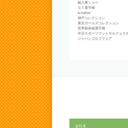
輸入車ショー
ＧＴ選手権
a-nation
神戸コレクション
東京ガールズコレクション
世界新体操選手権
中日スポーツフットサルフェス
ジャパンゴルフフェア
会社名