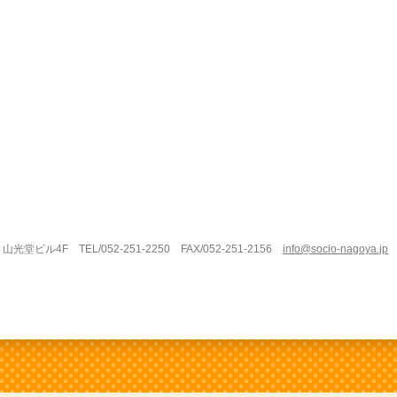
光堂ビル4F TEL/052-251-2250 FAX/052-251-2156
info@socio-nagoya.jp