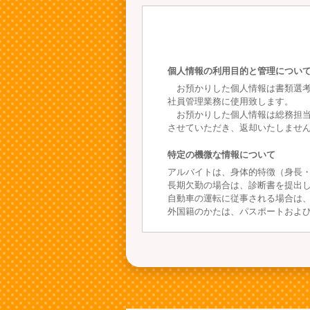
個人情報の利用目的と管理につい
お預かりした個人情報は書類選考
社員管理業務に使用致します。
お預かりした個人情報は総務担当
させていただき、返却いたしませ
特定の機微な情報について
アルバイトは、身体的特徴（身長
長期欠勤の場合は、診断書を提出
自動車の運転に従事される場合は
外国籍のかたは、パスポートおよ
個人情報の第三者への提供
ご提供頂いた情報は、法律による
本人の了承なしに第三者に提供す
ただし、以下によって情報をクラ
① 第三者に提供する目的