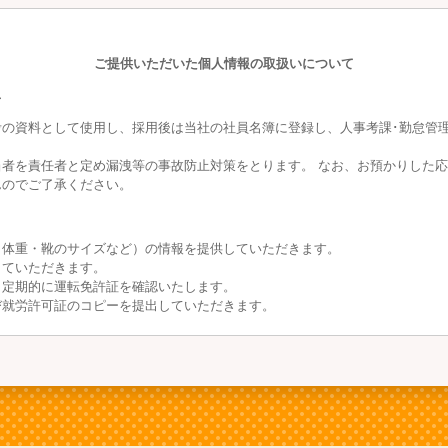
ご提供いただいた個人情報の取扱いについて
て
の資料として使用し、採用後は当社の社員名簿に登録し、人事考課･勤怠管理
者を責任者と定め漏洩等の事故防止対策をとります。 なお、お預かりした応
んのでご了承ください。
・体重・靴のサイズなど）の情報を提供していただきます。
していただきます。
、定期的に運転免許証を確認いたします。
び就労許可証のコピーを提出していただきます。
場合ならびに公的機関からの要請を受けた場合を除き、
ることはありません。
イアントに提供することがあります。