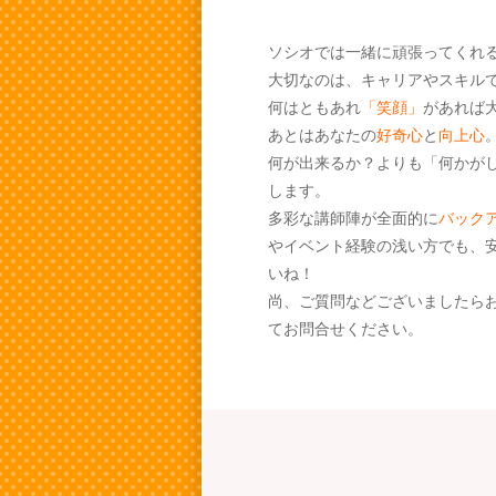
ソシオでは一緒に頑張ってくれ
大切なのは、キャリアやスキル
何はともあれ
「笑顔」
があれば
あとはあなたの
好奇心
と
向上心
何が出来るか？よりも「何かが
します。
多彩な講師陣が全面的に
バック
やイベント経験の浅い方でも、
いね！
尚、ご質問などございましたらお気軽
てお問合せください。